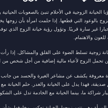
يا الخيانة الزوجية في الأحلام تنبئ بالصعوبات الحياتية
وج بالوعود التي قطعها. إذا حلمت امرأة بأن زوجها يخو
خبارا غير سارة قريبًا. وتؤول رؤية خيانة الزوج الذي تو
للعون والاهتمام.
انة زوجية تسلط الضوء على القلق والمشاكل. إذا رأت ا
عن تحمل الزوج لأعباء مالية إضافية من أجل شخص من ال
رأة معروفة يكشف عن مشاعر الغيرة والحسد من جانب تل
صديقة، فهذا يدل على الخيانة والغدر. حلم الخيانة مع
ار شراكة ما، بينما الخيانة مع الخادمة تدل على الشكو
ا المرأة وهي تتهم زوجها بالخيانة تعكس مخاوفها بشأن ا