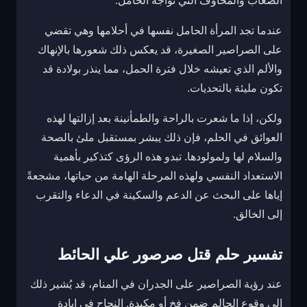
الصعاب والمخاوف التي تواجه الحامل.
عندما تجد المرأة الحامل نفسها في أحلامها وهي تقضي
على الصراصير الصغيرة، قد يعكس ذلك شعورها بالإنهاك
والألم الذي تعيشه خلال فترة الحمل، مما ينذر بولادة قد
تكون مليئة بالتحديات.
ولكن، إذا ما شعرت بالراحة والطمأنينة بعد إزالتها لهذه
العوائق في الحلم، فإن ذلك يبشر بمستقبل ملئ بالصحة
والسلام لها ولمولودها. تبدو هذه الرؤى كتذكير بأهمية
الاستعداد النفسي ولهذه المرحلة الهامة من حياتها، مشجعةً
إياها على البحث عن الدعم والسكينة في الدعاء والتقرب
إلى الخالق.
تفسير حلم قتل صرصور علي الحائط
عند رؤية الصراصير على الجدران في المنام، قد يُشير ذلك
إلى وقوع الحالم ضمن فخ أو مكيدة. النجاح في إبادة