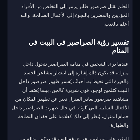
الحلم بقتل صرصور طائر يرمز إلى التخلص من الأفراد
المؤذيين والمضرين باللجوء إلى الأعمال الصالحة، والله
أعلم بالغيب.
تفسير رؤية الصراصير في البيت في
المنام
عندما يرى الشخص في منامه الصراصير تتجول داخل
منزله، قد يكون ذلك إشارة إلى انتشار مشاعر الحسد
والغيرة التي تحيط به. أحيانًا، يُفسر ظهور صرصور داخل
البيت كتلميح لوجود قوى شريرة كالجن، بينما يُعتقد أن
مشاهدة صرصور يغادر المنزل تعبر عن تطهير المكان من
الأفعال السلبية التي تُلوثه. في حال ظهرت الصراصير داخل
حمام المنزل، يُنظر إلى ذلك كعلامة على فقدان النظافة
والطهارة.
العثور على صراصير في غرفة النوم قد يعكس حالة من