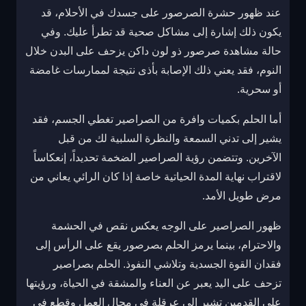
عند ظهور حشرة الصرصور على جسدك في الأحلام، قد
يكون ذلك إشارة إلى مشاكل صحية قد تطرأ عليك. وفي
حالة مشاهدة صرصور ذو لون داكن يزحف على البدن خلال
النوم، فقد يعني ذلك الإصابة بأذى نتيجة لممارسات غامضة
أو سحرية.
أما الحلم بكميات وافرة من الصراصير تغطي الجسم، فقد
يشير إلى تدني السمعة والنظرة السلبية لك من قبل
الآخرين. وتتضمن رؤية الصراصير الضخمة تحديداً، إنعكاساً
لاقتراب نهاية المدة الحياتية خاصة إذا كان الرائي يعاني من
مرض طويل الأمد.
ظهور الصراصير على الوجه يعكس نقص في الحشمة
والاحترام، بينما يرمز الحلم بصرصور يقع على الرأس إلى
فقدان القوة الجسدية وتلاشي النفوذ. الحلم بصراصير
تزحف على اليد يعبر عن العناء والمشقة في الحياة، ورؤيتها
على القدمين تشير إلى عرقلة في مجال العمل وقطع في