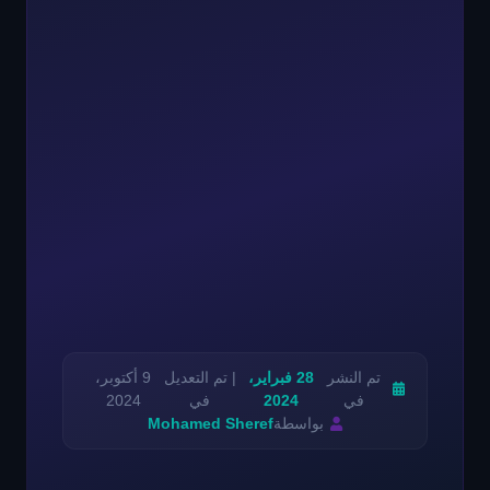
تم النشر
28 فبراير،
| تم التعديل
9 أكتوبر،
في
2024
في
2024
بواسطة
Mohamed Sheref