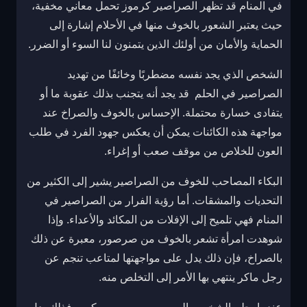
في المنام قد تظهر الصراصير كرموز تحمل معاني مخفية،
حيث يعتبر الشعور بالخوف منها في الأحلام إشارة إلى
الحماية والأمان من أولئك الذين يتمنون لنا السوء أو الضرر.
الشخص الذي يجد نفسه مضطربًا وخائفًا من تهديد
الصراصير في الحلم قد يجد أنه يتجنب بذلك عقوبة ما أو
يتفادى خسارة محتملة. الإحساس بالخوف والصراخ عند
مواجهة هذه الكائنات يمكن أن يعكس جهود الفرد في طلب
العون للخلاص من موقف صعب أو إغراء.
البكاء المصاحب للخوف من الصراصير يشير إلى الكثير من
التحديات والمشقات. أما رؤية الفرار من الصراصير في
المنام فهي تلميح إلى الإفلات من المكائد والأعداء. وإذا
شوهدت امرأة تشعر بالخوف من صرصور، معبرة عن ذلك
بالصراخ، فإن ذلك يدل على مواجهتها لمتاعب تنجم عن
رجل ماكر ينتهي بها الأمر إلى التخلص منه.