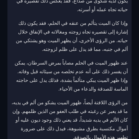
يكون لديه شكوى من صداع، فقد يعكس ذلك تقصيره في
حياته تجاه عمله أو أسرته.
وإذا كان الميت يتألم من عنقه في الحلم، فقد يكون ذلك
إشارة إلى تقصيره تجاه زوجته ومغالاته في الإنفاق خلال
حياته. من الرؤى الأخرى، أن يظهر الميت وهو يشتكي من
ألم في جنبه، مما قد يدل على ظلم لزوجته.
عند ظهور الميت في الحلم مصاباً بمرض السرطان، يمكن
أن يفسر ذلك على أنه عدم تخلصه من سيئاته قبل وفاته.
وإذا ظهر الميت يبكي متألماً بشدة، فذلك يدل على حاجته
الماسة للصدقة والدعاء من الأحياء.
من الرؤى اللافتة أيضاً، ظهور الميت يشكو من ألم في يديه،
ما قد يعبر عن رغبته في طلب العفو من الذين ظلمهم. وإن
كان الألم في يديه شديداً، قد يعني ذلك وجود ديون عليه أو
أموال مكتسبة بطرق مشبوهة، فيدل ذلك على ضرورة
تطهير هذه الأموال بالصدقة.