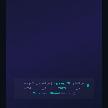
تم النشر
28 ديسمبر،
| تم التعديل
3 نوفمبر،
في
2023
في
2024
بواسطة
Mohamed Sheref