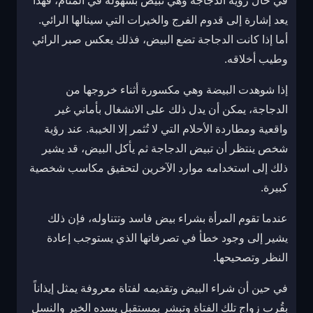
في حال رؤية الدجاجة وهي تبيض بسهولة في المنام، فهذا
يعد إشارة إلى قدوم الفرج والخيرات التي سينالها الرائي.
أما إذا كانت الدجاجة تضع البيض، فذلك يعكس صبر الرائي
وطيب أخلاقه.
إذا شوهدت البيضة وهي مكسورة أثناء خروجها من
الدجاجة، يمكن أن يدل ذلك على الانشغال بأماني غير
واقعية ومطاردة الأحلام التي لا تُثمر إلا الخيبة. عند رؤية
شخص ينتظر أن تبيض الدجاجة ثم يأكل البيض، قد يشير
ذلك إلى استخدامه موارد الآخرين لتحقيق مكاسب شخصية
كبيرة.
عندما تقوم المرأة بشراء بيض فاسد وتتناوله، فإن ذلك
يشير إلى وجود خطأ في تصرفاتها الذي يستوجب إعادة
النظر وتصحيحها.
في حين أن شراء البيض وتقديمه لفتاة معروفة يمثل إيذاناً
بقُرب زواج تلك الفتاة وتبشر بمستقبل يسده الخير والنسل