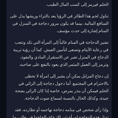
الحلم فيرمز إلى كسب المال الطيب.
تناول لحم هذا الطائر في الرؤيا يعد بالثراء وريشها يدل على
المنافع المالية. بينما قد يكون مرور دجاجة في المنزل في
المنام إشارة إلى حدث مؤسف.
تشير الدجاجة في المنام غالباً إلى المرأة التي تكد وتتعب
في رعاية الأيتام وتسعى لتأمين العيش. كما أن رؤية تربية
الدجاج في المنزل تعبر عن الاستقرار المادي والنفوذ،
وترمز إلى العمل المثمر الذي يعود بالنفع على صاحبه.
إن دجاج المزابل يمكن أن يشير إلى امرأة لا تحظى
بالاحترام في المجتمع. أما دخول دجاجة إلى الرائي في
الحلم فيمكن أن ينذر بمرض، خاصة إذا كان الرائي بصحة
جيدة، وكذلك الحال بالنسبة لسماع صوت الدجاجة.
وإذا رأى شخص في منامه دجاجة تهاجمه أو تطارده، فقد
تمثل هذه الدجاجة امرأة تثير الإزعاج بإلحاحها في طلب ما.