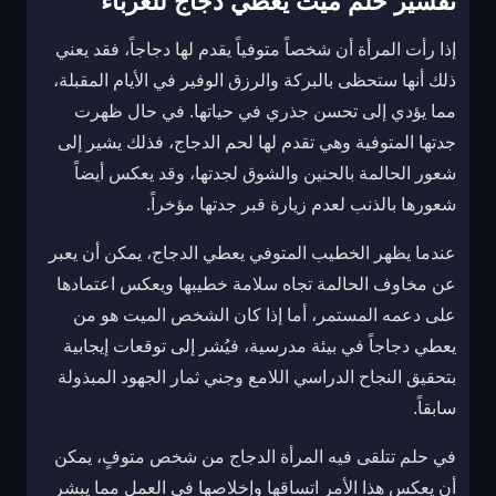
تفسير حلم ميت يعطي دجاج للعزباء
إذا رأت المرأة أن شخصاً متوفياً يقدم لها دجاجاً، فقد يعني
ذلك أنها ستحظى بالبركة والرزق الوفير في الأيام المقبلة،
مما يؤدي إلى تحسن جذري في حياتها. في حال ظهرت
جدتها المتوفية وهي تقدم لها لحم الدجاج، فذلك يشير إلى
شعور الحالمة بالحنين والشوق لجدتها، وقد يعكس أيضاً
شعورها بالذنب لعدم زيارة قبر جدتها مؤخراً.
عندما يظهر الخطيب المتوفي يعطي الدجاج، يمكن أن يعبر
عن مخاوف الحالمة تجاه سلامة خطيبها ويعكس اعتمادها
على دعمه المستمر، أما إذا كان الشخص الميت هو من
يعطي دجاجاً في بيئة مدرسية، فيُشر إلى توقعات إيجابية
بتحقيق النجاح الدراسي اللامع وجني ثمار الجهود المبذولة
سابقاً.
في حلم تتلقى فيه المرأة الدجاج من شخص متوفٍ، يمكن
أن يعكس هذا الأمر اتساقها وإخلاصها في العمل مما يبشر