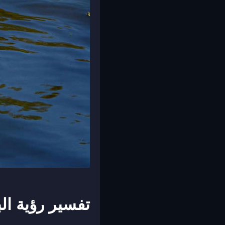
تفسير رؤية ال