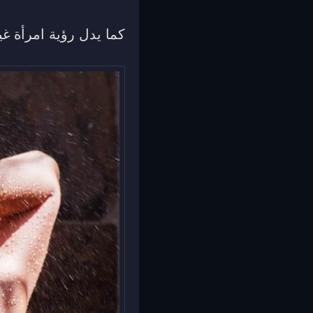
كما يدل رؤية امرأة غي