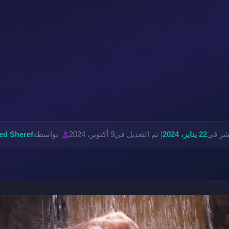
نشر في
22 يناير، 2024
| تم التعديل في
9 أكتوبر، 2024
بواسطة
d Sheref