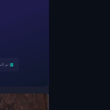
تم ال