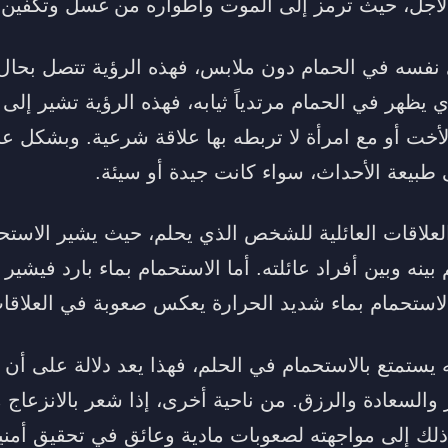
 الأجل، حيث ترمز إلى الموت وأطواره من غسل وتكفين 
فسه في الحمام دون ملابس، فهذه الرؤية تتصل بحال ز
لذي يظهر في الحمام مرتدياً ثيابه، فهذه الرؤية تشير إلى
الأخت أو مع امرأة لا تربطه بها علاقة شرعية. وبشكل عام
بيعة الأحداث، سواء كانت جيدة أو سيئة.
لعلاقات العائلية للشخص الذي يحلم، حيث يشير الاستح
بينه وبين أفراد عائلته. أما الاستحمام بماء بارد فيشير
استحمام بماء شديد الحرارة يعكس صعوبة في العلاقات 
ستمتع بالاستحمام في الحلم، فهذا يعد دلالة على أن
والسعادة والرزق. من ناحية أخرى، إذا شعر بالانزعاج من
ذلك إلى مواجهته لصعوبات مادية وعائق في تحقيق أمنيا