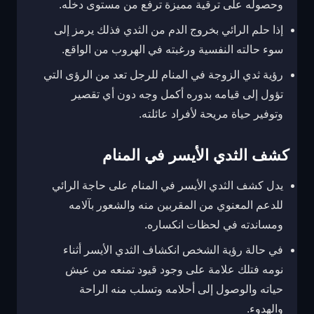
وحصوله على ترقية مميزة ترفع من مستوى دخله.
إذا حلم الرائي بخروج الدم من الثدي فذلك يرمز إلى
سوء حالته النفسية ورغبته في الهروب من الواقع.
رؤية ثدي الزوجة في المنام للرجل تعد من الرؤى التي
تؤول إلى قيامه بدوره أكمل وجه دون أي تقصير
وتوفير حياة مريحة لأفراد عائلته.
كشف الثدي الأيسر في المنام
يدل كشف الثدي الأيسر في المنام على حاجة الرائي
للدعم المعنوي من المقربين منه والشعور بآلامه
ومساندته في لحظات انكساره.
في حالة رؤية الشخص انكشاف الثدي الأيسر أثناء
نومه فتلك علامة على وجود قيود تمنعه من عيش
حياته والوصول إلى أحلامه وتسلب منه الراحة
والهدوء.