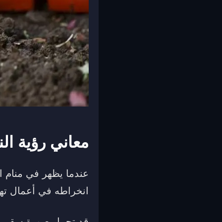
معاني رؤية ال
عندما يظهر في منام ا
انخراطه في أعمال تهد
قد تحمل صورة سقي النب