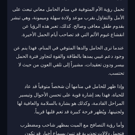
تحمل رؤية الأم المتوفية في منام الحامل معاني تبعث على
الأمل والتفاؤل بقرب موعد ولادة سهلة وميمونة، وهي تبشر
بقدوم طفل معافى وصالح. كذلك، تعبر هذه الرؤيا عن
انقشاع غيوم الألم التي قد تصاحب أيام الحمل الأخيرة.
عندما ترى الحامل والدها المتوفي في المنام، فهذا ينم عن
وجود دعم غيبي يمدها بالطاقة والقوة لتجاوز فترة الحمل
بيسر ودون تعقيدات، مشيراً إلى تلقي العون من حيث لا
تحتسب.
وإذا ظهر للحامل في منامها أن شخصاً متوفياً قد عاد
للحياة، فهذا يعد إشارة قوية على تحسن الأحوال وتيسير
المراحل القادمة، وكذلك هو بشارة بالسلامة والعافية لها
ولجنينها، ويُظهر فرحة كبيرة قد تعم قلبها قريباً.
وأما رؤية التصافح مع الميت بمظهر شاحب ومضطرب
فتحمل دلالات تحذيرية قد تنبئ بسماع أخبار قد تكون