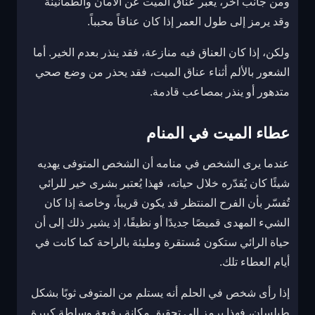
ومن جانب آخر، يعبر عناق الميت عن الأمان والطمأنينة
وقد يرمز إلى طول العمر إذا كان عناقاً محبباً.
ولكن، إذا كان العناق فيه منازعة، فقد ينذر بعدم الخير. أما
الشعور بالألم أثناء عناق الميت، فقد يحذر من وضع صحي
متدهور أو ينذر بمصاعب قادمة.
عطاء الميت في المنام
عندما يرى الشخص في منامه أن الشخص المتوفى يهديه
شيئًا كان يُقدّره خلال حياته، فهذا يُعتبر بشرى خير للرائي
تُفسّر بأن الفرح المنتظر قد يكون قريباً، وخاصة إذا كان
الشيء المهدى قميصًا جديدًا أو نظيفًا، إذ يشير ذلك إلى أن
حياة الرائي ستكون مُستقرة ومليئة بالراحة كما كانت في
أيام العطاء تلك.
إذا رأى شخص في الحلم أنه يستلم من المتوفى ثوبًا بشكل
طيلسان، فهذا يرمز إلى تحقيق مكانة رفيعة وسلطة كبيرة