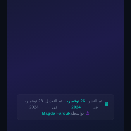
تم النشر
26 نوفمبر،
| تم التعديل
28 نوفمبر،
في
2024
في
2024
بواسطة
Magda Farouk