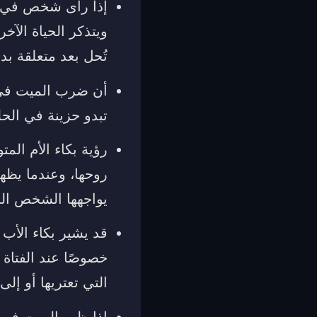
إذا رأى شخص في من
ويتذكر الحياة الآخ
تُحل بعد متعلقة بد
أن ضرب الميت في ا
تبدو حزينة في الحل
رؤية بكاء الأم الم
روحها، وعندما يظه
يواجهها الشخص الح
قد يشير بكاء الأب 
خصوصًا عند الفتاة 
التي تعتريها أو إل
إذا ظهر الميت في 