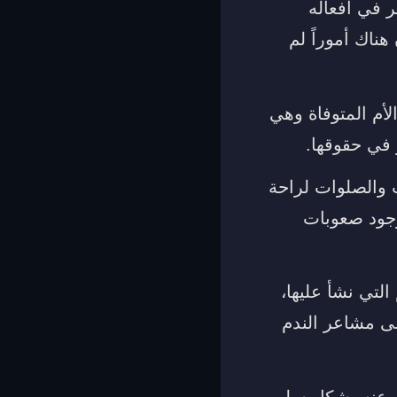
ر في أفعاله
هناك أموراً لم
لأم المتوفاة وهي
و في حقوقها.
ت والصلوات لراحة
وجود صعوبات
التي نشأ عليها،
لى مشاعر الندم
ن عنه بشكل سلبي