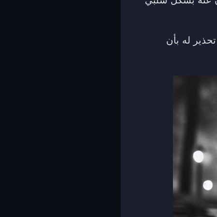
حذير له بأن