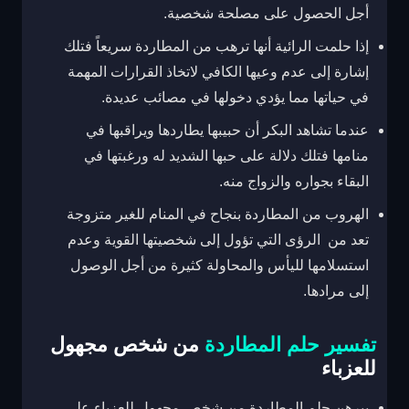
أجل الحصول على مصلحة شخصية.
إذا حلمت الرائية أنها ترهب من المطاردة سريعاً فتلك
إشارة إلى عدم وعيها الكافي لاتخاذ القرارات المهمة
في حياتها مما يؤدي دخولها في مصائب عديدة.
عندما تشاهد البكر أن حبيبها يطاردها ويراقبها في
منامها فتلك دلالة على حبها الشديد له ورغبتها في
البقاء بجواره والزواج منه.
الهروب من المطاردة بنجاح في المنام للغير متزوجة
تعد من الرؤى التي تؤول إلى شخصيتها القوية وعدم
استسلامها لليأس والمحاولة كثيرة من أجل الوصول
إلى مرادها.
تفسير حلم المطاردة
من شخص مجهول
للعزباء
يبرهن حلم المطاردة من شخص مجهول للعزباء على