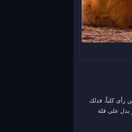
رأى كلباً، فذلك
ر يدل على قلة