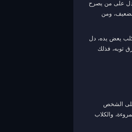
 يدل على من يصرح
الضعيف، ومن
كلب يعض يده، دل
ق ثوبه، فذلك
 على الشخص
روءة، والكلاب