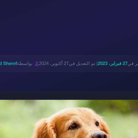
ر في
27 فبراير، 2023
| تم التعديل في
27 أكتوبر، 2024
بواسطة
 Sheref