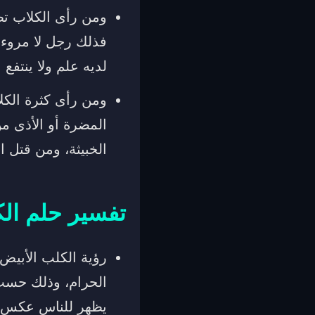
ومن رأى الكلاب تط
فذلك رجل لا مروءة
لديه علم ولا ينتفع
ومن رأى كثرة الكل
المضرة أو الأذى من
الخبيثة، ومن قتل ا
تفسير حلم الك
رؤية الكلب الأبيض 
الحرام، وذلك حسب 
يظهر للناس عكس م