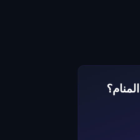
لمنام؟