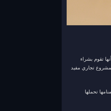
نها تقوم بشراء
لمشروع تجاري مفيد
امها تحملها