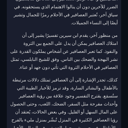
الضرر للآخرين دون أن ينالوا الاهتمام الذي يستحقونه. في
سياق آخر، تُعتبر العصافير في الأحلام رمزًا للجمال وتشير
أيضًا إلى النساء الجميلات.
من منظور آخر، يقدم ابن سيرين تفسيرًا يشير إلى أن
امتلاك العصافير يمكن أن يدل على الجمع بين الثروة
والنفوذ. كما تعبر العصافير عن أشخاص يملكون القدرة على
نشر البهجة والضحك بين الناس. وفق للشيخ النابلسي، تمثل
العصافير في الأحلام الثروة التي تأتي دون جهد أو عناء.
كذلك، تجدر الإشارة إلى أن العصافير تمتلك دلالات مرتبطة
بالأطفال والبشائر السارة، وقد ترمز للأخبار الطيبة التي
ستُسمَع. يقترح التفسير وجود علاقة بين رؤية العصافير
وأحداث مفرحة مثل السفر، الضحك، اللعب، وحتى الحصول
على المال السهل أو القليل. وفي بعض الحالات، يُعتقد أن
رؤيا العصافير الكثيرة في المنزل تُبشّر بمنزل مليء بالفرح
والأطفال، في حين يشير حمل العصفور في اليد إلى الأخبار