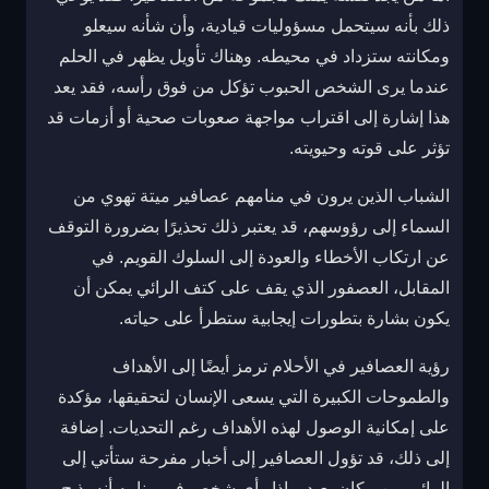
ذلك بأنه سيتحمل مسؤوليات قيادية، وأن شأنه سيعلو
ومكانته ستزداد في محيطه. وهناك تأويل يظهر في الحلم
عندما يرى الشخص الحبوب تؤكل من فوق رأسه، فقد يعد
هذا إشارة إلى اقتراب مواجهة صعوبات صحية أو أزمات قد
تؤثر على قوته وحيويته.
الشباب الذين يرون في منامهم عصافير ميتة تهوي من
السماء إلى رؤوسهم، قد يعتبر ذلك تحذيرًا بضرورة التوقف
عن ارتكاب الأخطاء والعودة إلى السلوك القويم. في
المقابل، العصفور الذي يقف على كتف الرائي يمكن أن
يكون بشارة بتطورات إيجابية ستطرأ على حياته.
رؤية العصافير في الأحلام ترمز أيضًا إلى الأهداف
والطموحات الكبيرة التي يسعى الإنسان لتحقيقها، مؤكدة
على إمكانية الوصول لهذه الأهداف رغم التحديات. إضافة
إلى ذلك، قد تؤول العصافير إلى أخبار مفرحة ستأتي إلى
الرائي من مكان بعيد. وإذا رأى شخص في منامه أنه يذبح