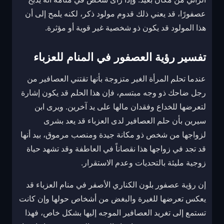
عصفورًا، قد يعني ذلك قدوم مولود ذكر، لكنه يلمح إلى أن
هذا المولود قد يكون ذو شخصية غير قوية أو مؤثرة.
تفسير رؤية العصفور في المنام للعزباء
عندما تحلم المرأة الغير متزوجة بأنها تقتني العصافير من
رجل ضاحك ذو وجه مبتسم، فإن هذا الحلم قد يكون إشارة
لتعرضها للخداع وفقدان مالها على يد آخرين. ويرى ابن
سيرين بأن حلم العصافير لدى العزباء قد يعد بشرى
لزواجها من شخص ذو مكانة جيدة ومنصب مرموق، بيد أنها
قد تجد في زواجها هذا نقصاناً في العاطفة وقد تشهد حياة
زوجية مليئة بالتحديات وعدم الاستقرار.
إن رؤية عصفور بلون الكناري الأصفر في منام العزباء قد
يعكس تعرضها للغيرة والبغض من أشخاص حولها وإن كانت
تستمع إلى تغريد العصافير الموجه إليها بشكل خاص، فهذا