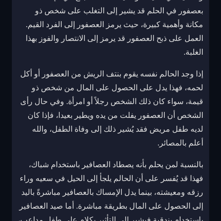
بعصفور في الحلم قد يشير إلى التغلب على شخص ذو
مكانة وأهمية كبيرة، حيث يرمز العصفور إلى الفرد القيم.
العمل على ذبح العصفور قد يرمز إلى الانتصار والفوز بهذا
الغلبة.
إذا وجد الحالم نفسه يقوم بنتف الريش من العصفور أو أكل
لحمه، فهذا يدل على الحصول على المال من شخص ذو
قيمة، سواء كان ذلك الشخص رجلاً أو امرأة. وفي حال رأى
الشخص أن العصفور يفلت من يده ويطير بعيدا، فإذا كان
لديه طفل مريض فقد يُشير ذلك إلى وفاة الطفل، والله
أعلم بالمصائر.
بالنسبة لمن يحلم بأنه يصطاد العصافير باستخدام شباك،
فهذا قد يُفسر على أن الحالم يلجأ إلى الحيل في سعيه وراء
رزقه ومعيشته، بينما يدل الإمساك بالعصافير مباشرةً باليد
إلى الحصول على المال بطريقة مباشرة. أما صيد العصافير
باستخدام بندقية فيشير إلى التأثير بكلام على طفل مداعب،