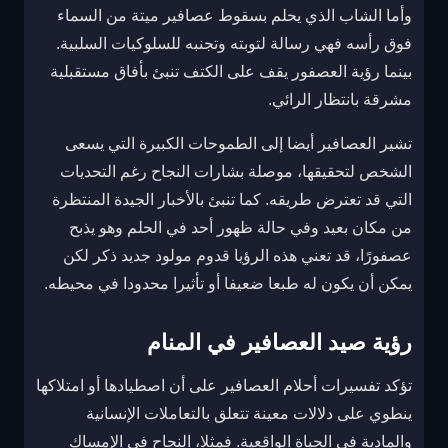
وأما الشاب الذي يحلم بسقوط عصافير ميتة من السماء
فوق رأسه فهي رسالة لتوبته وتجنبه للسلوكيات السلبية.
بينما رؤية العصفور يقف على الكتف تنبئ بأفاق مستقبلية
مشرقة بانتظار الرائي.
تشير العصافير أيضا إلى الطموحات الكبيرة التي يسعى
الشخص لتحقيقها، موصلة بشارات النجاح رغم التحديات
التي قد تعترض طريقه. كما تنبئ بالأخبار الجيدة المنتظرة
من مكان بعيد وفي حالة ظهور أحد في الحلم وهو يذبح
عصفورًا، قد تعني هذه الرؤيا قدوم مولود جديد ذكر لكن
يمكن أن يكون له طبعا ضعيفا أو تأثيرا محدودا في محيطه.
رؤية صيد العصافير في المنام
تؤكد تفسيرات أحلام العصافير على أن اصطيادها أو امتلاكها
ينطوي على دلالات معينة تتعلق بالتعاملات الإنسانية
والمادية في الحياة الواقعية. فمثلا، النجاح في الإمساك