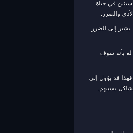
سيئين في حياة
أذى والضرر.
 يشير إلى الضرر
 له بأنه سوف
فهذا قد يؤول إلى
شاكل بسببهم.