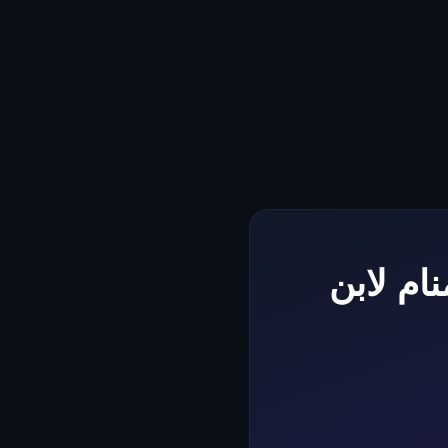
منام لابن