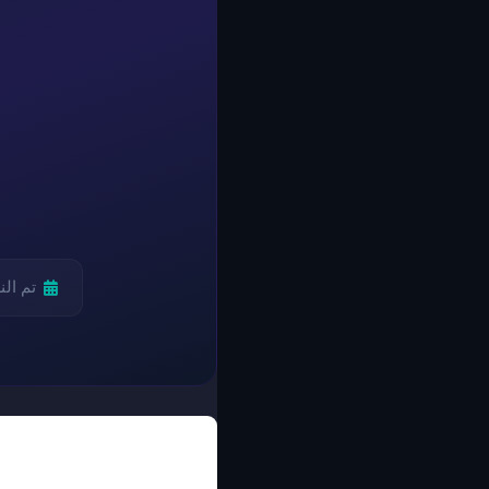
تم ال