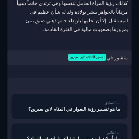
كذلك، رؤية المرأة الحامل لنفسها وهي ترتدي خاتماً ذهبياً
مزداناً بالجواهر يبشر بولادة ولد له شأن عظيم في
المستقبل. إلا أن تحلمها بارتداء خاتم ذهبي ضيق ينبئ
بمرورها بصعوبات مالية في الفترة القادمة.
منشور في
تفسير الاحلام لابن سيرين
تصفّح
المقالات
ما هو تفسير رؤية السوار في المنام لابن سيرين؟
ما تأويلات ابن سيرين لرؤية السوارات في المنام؟