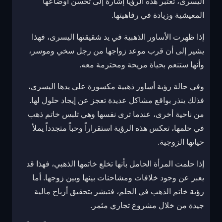
اليسرى، تُعتبر هذه الرؤيا إشارة إلى تحسن أوضاعها
المعيشية وزيادة في رفاهيتها.
إذا ظهرت الأساور الذهبية في يد شقيقتها اليسرى، فهذا
يشير إلى أن قرب موعد زواجها من رجل سخي وموسر،
وأنها ستنعم بحياة مريحة ومحترمة معه.
وفي حالة رؤية أساور ذهبية مكسورة على يدها اليسرى،
فذلك ينذر بواقع مشاكل عديدة تعجز عن إيجاد حلول لها.
من ناحية أخرى، عندما ترى نفسها وهي تلبس خاتم ذهب
في حلمها، تعكس هذه الرؤية استقراراً وحباً متجدداً يملأ
حياتها الزوجية.
إذا حلمت المرأة الحامل بأنها تخلع خاتمها الذهبي، فهذا قد
يعبر عن وجود خلافات ومشاحنات بينها وبين زوجها. أما
رؤية خاتم الذهب في الحلم، فتبشر بتحقيق أرباح مالية
جيدة من خلال مشروع تجاري مثمر.