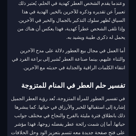
وعندما يقدم الشخص العطر كهدية في الحلم، يُعتبر ذلك
تعبيراً عن تقديره وذكره للآخرين بالخير. الهدية في هذا
السياق تُظهر سلوك التذكير بالجمال والخير في الأخرين.
وإذا تلقى الشخص عطراً كهدية، فهذا يعكس أن هناك من
يحمل له ذكرى طيبة ويشيد به.
أما العمل في مجال بيع العطور دلالة على مدح الآخرين
والثناء عليهم، بينما صناعة العطر تُشير إلى براعة الفرد في
انتقاء الكلمات الراقية والجذابة في حديثه مع الآخرين.
تفسير حلم العطر في المنام للمتزوجة
في تفسير العطور للمرأة المتزوجة، تُعد رؤية العطر الجميل
إشارة إلى استقبالها للخير والأرزاق في حياتها. كما يبشرها
ذلك بانطلاق فترة مليئة بالفرح والنجاح في مختلف جوانب
حياتها. أما إن شمت رائحة عطر يفضله زوجها، فهذا مؤشر
على فتح صفحة جديدة معه تتسم بتعزيز الود وحل الخلافات