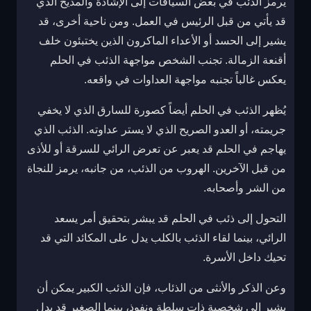
يرمز الذئب في بعض السياقات إلى الإشادة والمديح الذي
قد يأتي من قبل الرئيس في العمل. ومن ناحية أخرى، قد
يشير إلى الحسد أو الأعداء الماكرون الذين يختبئون خلف
أقنعة الزمالة. تجنب الشخص مواجهة الذئب في الحلم
يعكس غالباً تجنبه مواجهة العداوات في واقعه.
يُظهر الذئب في الحلم أيضاً كصورة للسارق الذي لا يخفي
جريمته، أو العدو الصريح الذي لا يستر عداوته. الذئب الذي
يهاجم في الحلم قد يعبر عن تعرض الرائي للسرقة أو للأذى
من قبل الآخرين. الهروب من الذئب، من جانبه، يرمز للنجاة
من الشر وأصحابه.
التحول إلى ذئب في الحلم قد يبشر بتحقيق أمر يسعد
الرائي، بينما لقاء الذئب بالكلب يدل على المكائد التي قد
تحيك داخل الأسرة.
وعن الذكر والأنثى من الذئاب، فإن الذئب الكبير يمكن أن
يشير إلى شخصية ذات سلطة ونفوذ، بينما الصغير قد يدل