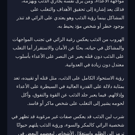
مواجهة الأعداء، ومن يرى نفسه يجاري الذئب ويهزمه،
فذلك يعد إشارة إلى تحقيق الأهداف والتغلب على
المشاكل بينما رؤية الذئب وهو يعتدي على الرائي قد تنذر
بوجود خطر أو شخص مؤذ يحيط به.
الهروب من الذئب يعكس رغبة الرائي في تجنب المواجهات
والمشاكل في حياته، بحثًا عن الأمان والاستقرار أما التغلب
على الذئب دون قتله يعبر عن النصر على الأعداء بأسلوب
معتدل دون زيادة في العدوانية.
رؤية الاستحواذ الكامل على الذئب، مثل قتله أو تقييده، تعد
بمثابة دلالة على القدرة العالية في السيطرة على الأعداء
وإذلالهم. فيما يعبر جلد الذئب عن القوة والتفوق، وأكل
لحومه يشير إلى التغلب على شخص ماكر أو فاسد.
شرب لبن الذئب قد يعكس صفات غير مرغوبة قد تظهر في
شخصية الرائي كالمكر والسوء، ورؤية الذئب يلتهم حيوانًا
ترمز إلى الظلم واستغلال الأشخاص لبعضهم البعض في