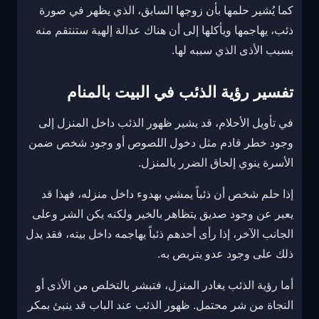
كما يُشير حلمها بأن زوجها السابق، الذي يظهر في صورة
ذئب، يهاجمها ويأكلها إلى أن هناك عدالة إلهية ستنتقم منه
بسبب الأذى الذي سببه لها.
تفسير رؤية الذئب في البيت بالمنام
في تأويل الأحلام، قد يشير ظهور الذئب داخل المنزل إلى
وجود خطر قادم مثل دخول اللصوص أو وجود شخص ضمن
الأسرة ينوي إلحاق الضرر بالمنزل.
إذا حلم شخص أن ذئباً يمشي بهدوء داخل منزله، فهذا قد
يعبر عن وجود صديق يتظاهر بالخير ولكنه يكن الشر وعلى
الجانب الآخر، إذا رأى أحدهم ذئباً يهاجمه داخل بيته، فقد يدل
ذلك على وجود عدو يتربص به.
أما رؤية الذئب يغادر المنزل، فتبشر بالتخلص من الأذى أو
النجاة من شر محتمل. ظهور الذئب عند الباب قد ينبئ بمكر