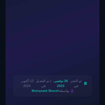
تم النشر
26 نوفمبر،
| تم التعديل
12 أكتوبر،
في
2023
في
2024
بواسطة
Mohamed Sheref