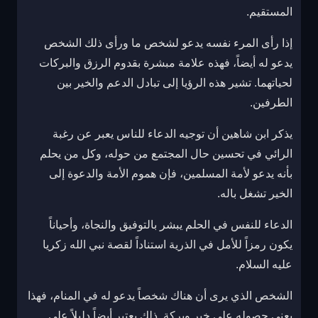
المستقيم.
إذا رأى المرء نفسه يدعو لشخص ما ورأى ذلك الشخص
يدعو له أيضاً، فهذه علامة مبشرة بقدوم الرزق والبركات
لحياتهما. تشير هذه الرؤيا إلى تبادل الدعم والخير بين
الطرفين.
يذكر ابن شاهين أن توجيه الدعاء للناس يعبر عن رغبة
الرائي في تحسين حال المجتمع من حوله، وكل من يحلم
بأنه يدعو لأمة المسلمين، فإن هموم الأمة والدعوة إلى
الخير تشغل باله.
الدعاء للنفس في الحلم يبشر بالتوفيق والنجاة، وأحياناً
يكون رمزاً للأمل في الذرية استناداً لقصة نبي الله زكريا
عليه السلام.
الشخص الذي يرى أن هناك شخصاً يدعو له في المنام، فهذا
يعني حصوله على خير وبركة. ذلك يعتبر أيضاً دليلاً على