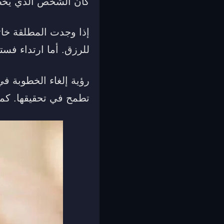
كان الشخص الذي يخطبه
إذا وجدت المطلقة خات
للرزق. أما ارتداء فستا
رؤية إلغاء الخطوبة ف
تطمح في تحقيقها. كما