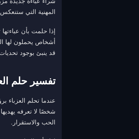
شراء عباءة جديدة مزر
المهنية التي ستنعكس إي
إذا حلمت بأن عباءتها
أشخاص يحملون لها العد
قد ينبئ بوجود تحديات 
تفسير حلم العب
عندما تحلم العزباء بر
شخصًا لا تعرفه يهديه
الحب والاستقرار.