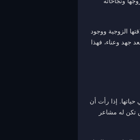
جها ونجاحاته
تها الزوجية ووجود
د جهد وعناء، فهذا
حياتها. إذا رأت أن
ص تكن له مشاعر