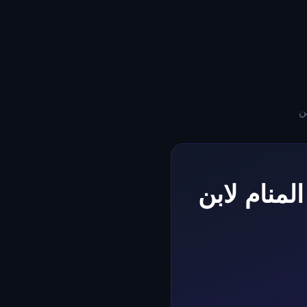
ن
منام لابن