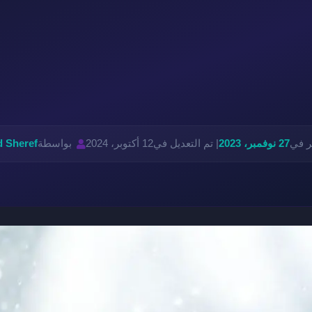
ر في
27 نوفمبر، 2023
| تم التعديل في
12 أكتوبر، 2024
بواسطة
 Sheref