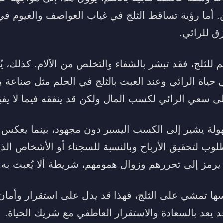
. أما رؤية تساقط الثلج في غياب العواصف والغيوم في
زق للرائي.
للثلج، فقد تبشر بالشفاء والتخلص من الآلام. كذلك، يُعت
 حياة الرائي وعند العبث بالثلج في الحلم مثل صناعة ب
لى سعي الرائي لكسب المال ولكن قد ينفقه فيما لا يفي
ولة يشير إلى الكسب اليسير دون مجهود، بينما يعك
مطلوب لتحقيق الأرباح وبالنسبة للسجناء أو الأشخاص ال
يرمز إلى تحررهم وزوال همومهم، شريطة ألا يُعبث به.
فسها تمشي على الثلج، فهذا قد يدل على استقرار وأمان
د يعد بالسعادة والاستقرار العاطفي مع شريك الحياة.