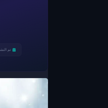
تم النش