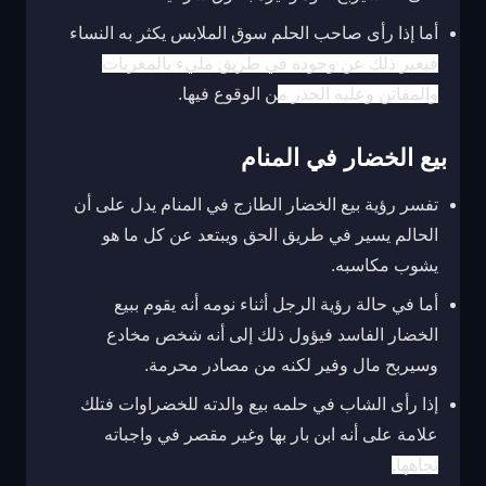
أما إذا رأى صاحب الحلم سوق الملابس يكثر به النساء
فيعبر ذلك عن وجوده في طريق مليء بالمغريات
والمفاتن وعليه الحذر م
ن الوقوع فيها.
بيع الخضار في المنام
تفسر رؤية بيع الخضار الطازج في المنام يدل على أن
الحالم يسير في طريق الحق ويبتعد عن كل ما هو
يشوب مكاسبه.
أما في حالة رؤية الرجل أثناء نومه أنه يقوم ببيع
الخضار الفاسد فيؤول ذلك إلى أنه شخص مخادع
وسيربح مال وفير لكنه من مصادر محرمة.
إذا رأى الشاب في حلمه بيع والدته للخضراوات فتلك
علامة على أنه ابن بار بها وغير مقصر في واجباته
تجاهها.