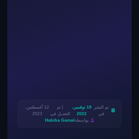
تم النشر
19 نوفمبر،
| تم
12 أغسطس،
في
2022
التعديل في
2023
بواسطة
Habiba Gamal