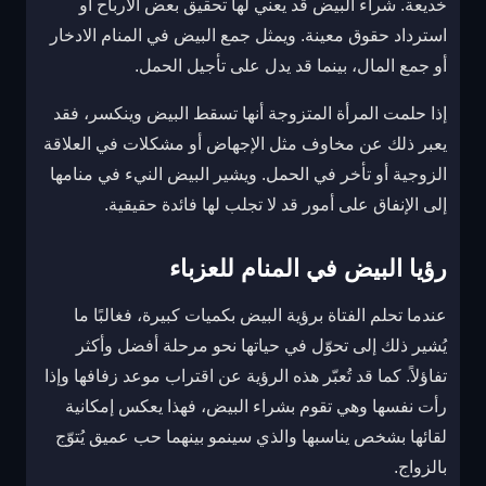
خديعة. شراء البيض قد يعني لها تحقيق بعض الأرباح أو
استرداد حقوق معينة. ويمثل جمع البيض في المنام الادخار
أو جمع المال، بينما قد يدل على تأجيل الحمل.
إذا حلمت المرأة المتزوجة أنها تسقط البيض وينكسر، فقد
يعبر ذلك عن مخاوف مثل الإجهاض أو مشكلات في العلاقة
الزوجية أو تأخر في الحمل. ويشير البيض النيء في منامها
إلى الإنفاق على أمور قد لا تجلب لها فائدة حقيقية.
رؤيا البيض في المنام للعزباء
عندما تحلم الفتاة برؤية البيض بكميات كبيرة، فغالبًا ما
يُشير ذلك إلى تحوّل في حياتها نحو مرحلة أفضل وأكثر
تفاؤلاً. كما قد تُعبّر هذه الرؤية عن اقتراب موعد زفافها وإذا
رأت نفسها وهي تقوم بشراء البيض، فهذا يعكس إمكانية
لقائها بشخص يناسبها والذي سينمو بينهما حب عميق يُتوّج
بالزواج.