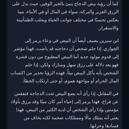
كما أن رؤية بيض الدجاج ينبئ بالخير الوفير، حيث يدل على
الرزق الغزير والبركة، سواء في المال أو في الأبناء، مما
يعكس تحسنًا في مختلف جوانب الحياة ويجلب الطمأنينة
والاستقرار.
ابن سيرين يضيف أيضاً أن البيض في وعاء يرمز إلى
الجواري. إذا حلم شخص أن دجاجته قد باضت، فهذا مؤشر
إلى قدوم مولود جديد أما البيض المطبوخ من دون قشرة
فهو يعد دلالة على رزق سهل ومبارك ولكن، إذا حلم
الشخص بأنه يأكل البيض نيئاً، فهذه الرؤيا تحذير من اكتساب
المال الحرام أو مواجهة هموم، أو حتى ارتكاب الخطأ.
في المقابل، إذا رأى أنه يضع البيض تحت الدجاجة فتفقس
عن فراخ، فهذا يرمز إلى إحياء أمر كان ميتًا وقد يرزق بأولاد
مؤمنين وإذا رأى الشخص أن لديه الكثير من البيض، فهذا
يعني أنه يمتلك مالًا وممتلكات ضخمة لكنه يخاف من
فسادها وخرابها.