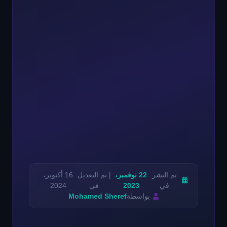
تم النشر
22 نوفمبر،
| تم التعديل
16 أكتوبر،
في
2023
في
2024
بواسطة
Mohamed Sheref