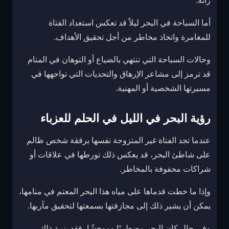
رأته.
أما السباحة في البحر ليلاً قد تعكس استعداد الفتاة
للمغامرة واتخاذ مخاطر من أجل تحقيق الأهداف.
وحالات السباحة التي تنتهي بالضياع أو التوهان في المنام
قد ترمز إلى مشاعر الإرهاق والتحديات التي تواجهها في
مسيرتها الشخصية أو المهنية.
رؤية البحر في الليل في الحلم للعزباء
عندما تجد الفتاة غير المتزوجة نفسها برفقة شخص ظالم
على شاطئ البحر، قد يعكس ذلك تورطها في علاقات أو
شراكات محفوفة بالمخاطر.
وإذا ما خطت قدماها على مياه هذا البحر المعتم في منامها،
يمكن أن يشير ذلك إلى مجازفتها بسمعتها لتحقيق مآربها.
وفي حال كان البحر مضطربًا وموحشًا، فقد ينبئ ذلك