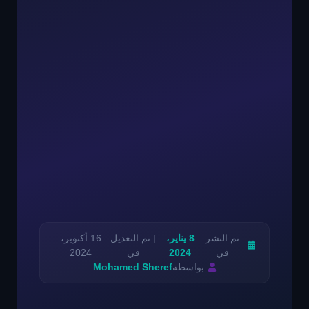
تم النشر
8 يناير،
| تم التعديل
16 أكتوبر،
في
2024
في
2024
بواسطة
Mohamed Sheref