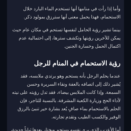
وأما إذا رأت في منامها أنها تستخدم الماء البارد خلال
الاستحمام، فهذا يحمل معنى أنها سترزق بمولود ذكر.
بينما تشير رؤية الحامل لنفسها تستحم في مكان عام حيث
يمكن للآخرين رؤيتها وتكشف سترها، إلى احتمالية عدم
اكتمال الحمل وخسارة الجنين.
رؤية الاستحمام في المنام للرجل
عندما يحلم الرجل بأنه يستحم وهو يرتدي ملابسه، فقد
يُشير ذلك إلى اتصافه بالعفة ونقاء السريرة وحسن
السمعة. وإذا كانت الملابس بيضاء، فقد تدل رؤيته على نيته
لأداء الحج وزيارة الكعبة المشرفة. بالنسبة للتاجر، فإن
الحلم بالاستحمام بماء صافٍ يُعد بشارة خير تنبئ بالرزق
الوفير والكسب الطيب وتقدم تجارته.
أما الأعزب الذي يرى نفسه يستحم ويختار بعدها ثياباً جديدة،