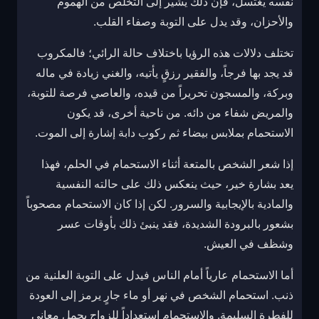
نفسه يغتسل، فإن ذلك يشير إلى التخلص من الهموم
والأحزان، وقد يدل على التوبة وصفاء القلب.
تختلف دلالات هذه الرؤيا باختلاف حالة الرائي؛ فالمكروب
قد يجد بها فرجاً، والفقير رزقٍ يأتيه، والغني زيادة في ماله
وبركة، والمسجون تحريراً من قيده، والعاصي فرصة للتوبة،
والمريض شفاء من دائه. من ناحية أخرى، قد يكون
الاستحمام بملابس بيضاء ثم ركوب دابة إشارة إلى الموت.
إذا شعر الشخص بالمتعة أثناء الاستحمام في الحلم، فهذا
يعد بشارة خير، حيث ينعكس ذلك على حالته النفسية
والمادية بالإيجابية والسرور. لكن إذا كان الاستحمام مصحوباً
بشعور بالبرودة الشديدة، فقد ينبئ ذلك بأوقات عسر
وشظف في العيش.
أما الاستحمام عارياً أمام الناس فيدل على التوبة العلنية من
ذنب. استحمام الشخص في نهر أو ماء جارٍ يرمز إلى العودة
للفطرة السليمة. والاستحمام استعداداً للزواج يحمل معاني