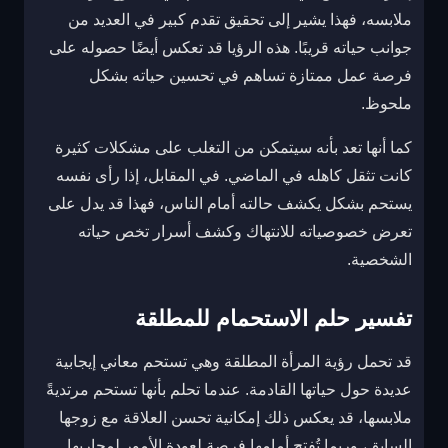
ملابسه، فهذا يشير إلى تحقيق تقدم كبير في العديد من
جوانب حياته قريبًا. هذه الرؤيا قد تعكس أيضًا حصوله على
فرصة عمل ممتازة تساهم في تحسين حياته بشكل
ملحوظ.
كما أنها تعد بأنه سيتمكن من التغلب على مشكلات كثيرة
كانت تثقل كاهله في الماضي. في المقابل، إذا رأى نفسه
يستحم بشكل يكشف حالته أمام الناس، فهذا قد يدل على
تعرض خصوصياته للانتهاك وكشف أسرار تخص حياته
الشخصية.
تفسير حلم الاستحمام للمطلقة
قد تحمل رؤية المرأة المطلقة وهي تستحم معاني إيجابية
عديدة حول حياتها القادمة. عندما تحلم بأنها تستحم مرتديةً
ملابسها، قد يعكس ذلك إمكانية تحسن العلاقة مع زوجها
السابق، وربما تُفتح أمامها فرصة لعودة الأمور لمجاريها.