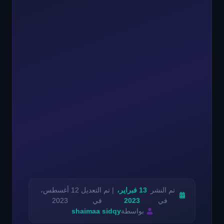
تم النشر
13 فبراير،
| تم التعديل
12 أغسطس،
في
2023
في
2023
بواسطة
shaimaa sidqy