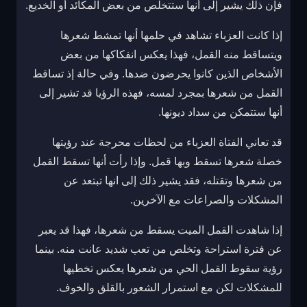
فإن ذلك يشير إلى أنها ستتخلص من بعض المكائد أو الخديع.
إذا كانت العزباء تشاهد في حلمها أنها تمشط شعرها
ويتساقط منه القمل، فهذا يعكس انفكاكها من بعض
الأشخاص الذين كانوا يحرضون ضدها. وفي حالة إذ تساقط
القمل من شعرها بمجرد لمسه، فهذه الرؤيا قد تشير إلى
أنها ستتمكن من سداد ديونها.
قد تعاني الفتاة العزباء من لحظات محرجة عند رؤيتها
خصلة شعرها تسقط وبها قمل. وإذا رأت أنها تسقط القمل
من شعرها وتقتله، فقد يشير ذلك إلى انها تبتعد عن
المشكلات والصراعات مع الآخرين.
إذا شاهدت القمل الميت يسقط من شعرها، فهذا قد يعبر
عن فترة استراحة وتخلص من تعب شديد عانت منه. بينما
رؤية سقوط القمل الحي من شعرها يعكس تخطيها
للمشكلات لكن مع استمرار الشعور بالقلق والخوف.